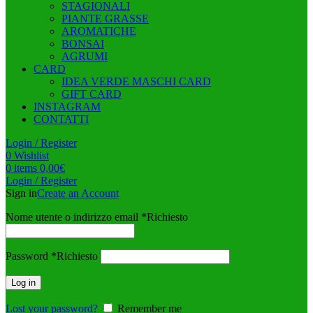
STAGIONALI
PIANTE GRASSE
AROMATICHE
BONSAI
AGRUMI
CARD
IDEA VERDE MASCHI CARD
GIFT CARD
INSTAGRAM
CONTATTI
Login / Register
0
Wishlist
0
items
0,00
€
Login / Register
Sign in
Create an Account
Nome utente o indirizzo email
*
Richiesto
Password
*
Richiesto
Log in
Lost your password?
Remember me