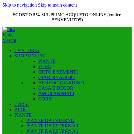
Skip to navigation
Skip to main content
SCONTO 5%
SUL PRIMO ACQUISTO ONLINE (codice
BENVENUTO5)
LA STORIA
SHOP ONLINE
PIANTE
FIORI
ORTO E SEMENTI
GIARDINAGGIO
ARREDO GIARDINO
CASA E DECOR
AMICI ANIMALI
CORSI
CORSI
BLOG
PIANTE
PIANTE DA INTERNO
PIANTE DA ESTERNO 1
PIANTE DA ESTERNO 2