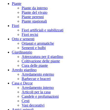
Piante
Piante da interno
Piante del vivaio
Piante perenni
Piante stagionali
Fiori
Fiori artificiali e stabilizzati
Fiori recisi
Orto e sementi
Ortaggi e aromatiche
Sementi e bulbi
Giardinaggio
Attrezzatura per il giardino
Coltivazione delle piante
Cura delle piante
Arredo giardino
Arredamento esterno
Barbecue e braceri
Casa e Decor
Arredamento interno
Articoli per la casa
Candele e profumazioni
Cesti
Vasi decorativi
Amici animali