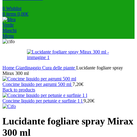
0
Wishlist
0
items
0,00
€
Menu
Home
Giardinaggio
Cura delle piante
Lucidante fogliare spray
Mirax 300 ml
Concime liquido per agrumi 500 ml
7,20
€
Back to products
Concime liquido per petunie e surfinie 1 l
9,20
€
Lucidante fogliare spray Mirax
300 ml