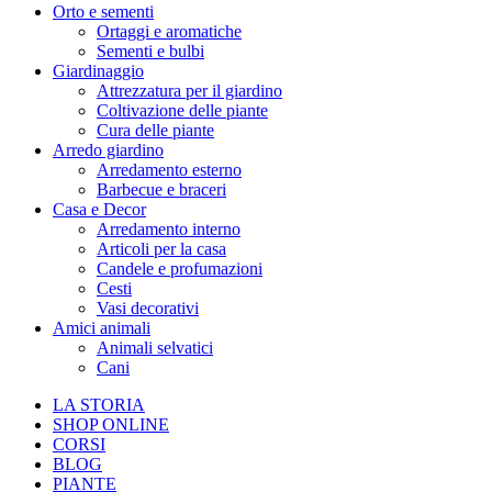
Orto e sementi
Ortaggi e aromatiche
Sementi e bulbi
Giardinaggio
Attrezzatura per il giardino
Coltivazione delle piante
Cura delle piante
Arredo giardino
Arredamento esterno
Barbecue e braceri
Casa e Decor
Arredamento interno
Articoli per la casa
Candele e profumazioni
Cesti
Vasi decorativi
Amici animali
Animali selvatici
Cani
LA STORIA
SHOP ONLINE
CORSI
BLOG
PIANTE