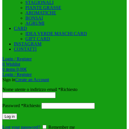
STAGIONALI
PIANTE GRASSE
AROMATICHE
BONSAI
AGRUMI
CARD
IDEA VERDE MASCHI CARD
GIFT CARD
INSTAGRAM
CONTATTI
Login / Register
0
Wishlist
0
items
0,00
€
Login / Register
Sign in
Create an Account
Nome utente o indirizzo email
*
Richiesto
Password
*
Richiesto
Log in
Lost your password?
Remember me