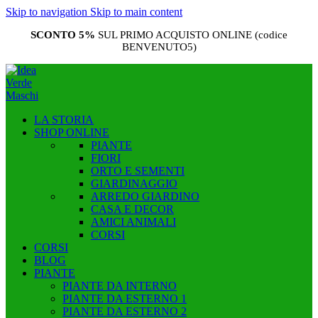
Skip to navigation
Skip to main content
SCONTO 5%
SUL PRIMO ACQUISTO ONLINE (codice
BENVENUTO5)
LA STORIA
SHOP ONLINE
PIANTE
FIORI
ORTO E SEMENTI
GIARDINAGGIO
ARREDO GIARDINO
CASA E DECOR
AMICI ANIMALI
CORSI
CORSI
BLOG
PIANTE
PIANTE DA INTERNO
PIANTE DA ESTERNO 1
PIANTE DA ESTERNO 2