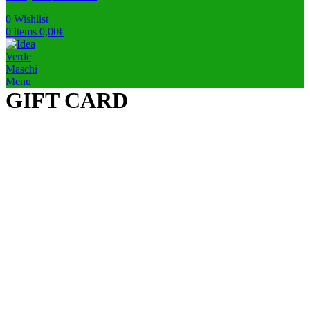
0
Wishlist
0
items
0,00
€
Menu
GIFT CARD