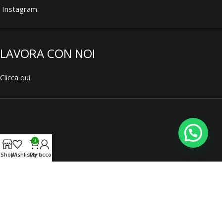
Instagram
LAVORA CON NOI
Clicca qui
SCRIVICI
0
Shop
Wishlist
Cart
My account
Nome*
Cognome*