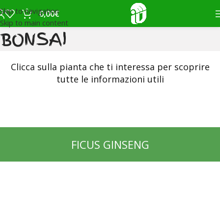
Skip to navigation
0
0,00
€
Skip to main content
BONSAI
Clicca sulla pianta che ti interessa per scoprire
tutte le informazioni utili
FICUS GINSENG