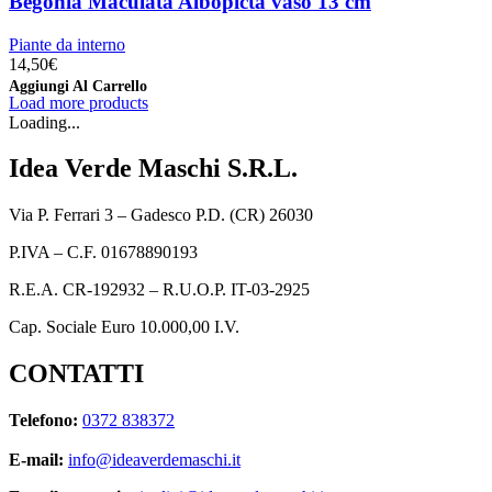
Begonia Maculata Albopicta vaso 13 cm
Piante da interno
14,50
€
Aggiungi Al Carrello
Load more products
Loading...
Idea Verde Maschi S.R.L.
Via P. Ferrari 3 – Gadesco P.D. (CR) 26030
P.IVA – C.F. 01678890193
R.E.A. CR-192932 – R.U.O.P. IT-03-2925
Cap. Sociale Euro 10.000,00 I.V.
CONTATTI
Telefono:
0372 838372
E-mail:
info@ideaverdemaschi.it