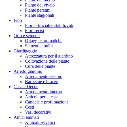
Piante del vivaio
Piante perenni
Piante stagionali
Fiori
Fiori artificiali e stabilizzati
Fiori recisi
Orto e sementi
Ortaggi e aromatiche
Sementi e bulbi
Giardinaggio
Attrezzatura per il giardino
Coltivazione delle piante
Cura delle piante
Arredo giardino
Arredamento esterno
Barbecue e braceri
Casa e Decor
Arredamento interno
Articoli per la casa
Candele e profumazioni
Cesti
Vasi decorativi
Amici animali
Animali selvatici