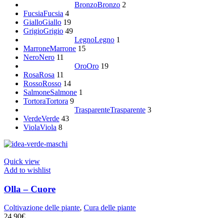
Bronzo
Bronzo
2
Fucsia
Fucsia
4
Giallo
Giallo
19
Grigio
Grigio
49
Legno
Legno
1
Marrone
Marrone
15
Nero
Nero
11
Oro
Oro
19
Rosa
Rosa
11
Rosso
Rosso
14
Salmone
Salmone
1
Tortora
Tortora
9
Trasparente
Trasparente
3
Verde
Verde
43
Viola
Viola
8
Quick view
Add to wishlist
Olla – Cuore
Coltivazione delle piante
,
Cura delle piante
24,90
€