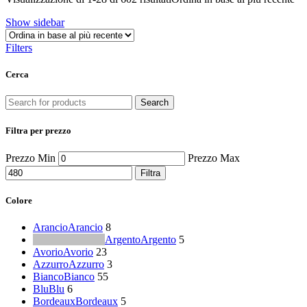
Show sidebar
Filters
Cerca
Search
Filtra per prezzo
Prezzo Min
Prezzo Max
Filtra
Colore
Arancio
Arancio
8
Argento
Argento
5
Avorio
Avorio
23
Azzurro
Azzurro
3
Bianco
Bianco
55
Blu
Blu
6
Bordeaux
Bordeaux
5