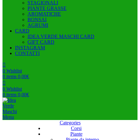
STAGIONALI
PIANTE GRASSE
AROMATICHE
BONSAI
AGRUMI
CARD
IDEA VERDE MASCHI CARD
GIFT CARD
INSTAGRAM
CONTATTI
0
Wishlist
0
items
0,00
€
0
Wishlist
0
items
0,00
€
Menu
Categories
Corsi
Piante
Piante da interno