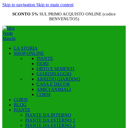
Skip to navigation
Skip to main content
SCONTO 5%
SUL PRIMO ACQUISTO ONLINE (codice
BENVENUTO5)
LA STORIA
SHOP ONLINE
PIANTE
FIORI
ORTO E SEMENTI
GIARDINAGGIO
ARREDO GIARDINO
CASA E DECOR
AMICI ANIMALI
CORSI
CORSI
BLOG
PIANTE
PIANTE DA INTERNO
PIANTE DA ESTERNO 1
PIANTE DA ESTERNO 2