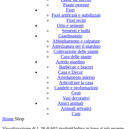
Piante perenni
Fiori
Fiori artificiali e stabilizzati
Fiori recisi
Orto e sementi
Sementi e bulbi
Giardinaggio
Abbigliamento e calzature
Attrezzatura per il giardino
Coltivazione delle piante
Cura delle piante
Arredo giardino
Barbecue e braceri
Casa e Decor
Arredamento interno
Articoli per la casa
Candele e profumazioni
Cesti
Vasi decorativi
Amici animali
Animali selvatici
Cani
Home
Shop
Visualizzazione di 1-28 di 602 risultati
Ordina in base al più recente