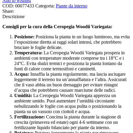
Add to wishlist
COD:
00077433
Categoria:
Piante da interno
Share:
Descrizione
Consigli per la cura della Ceropegia Woodii Variegata:
Posizione:
Posiziona la pianta in un luogo luminoso, ma evita
l’esposizione diretta ai raggi solari intensi, che potrebbero
bruciare le foglie delicate.
Temperatura:
La Ceropegia Woodii Variegata prospera in
ambienti con temperature moderate comprese tra i 18°C e i
24°C. Evita sbalzi termici e posiziona la pianta lontano da
fonti di calore come termosifoni e caminetti.
Acqua:
Innaffia la pianta regolarmente, ma lascia asciugare
leggermente il terreno tra un’annaffiatura e l’altra. Assicurati
che il vaso abbia un buon drenaggio per evitare ristagni
d’acqua che potrebbero causare marciume delle radici.
Umidità:
La Ceropegia Woodii Variegata apprezza un
ambiente umido. Puoi aumentare l’umidità circostante
nebulizzando le foglie con acqua pulita o posizionando la
pianta su un vassoio con ciottoli e acqua.
Fertilizzazione:
Concima la pianta durante la stagione di
crescita (primavera ed estate) ogni 4-6 settimane con un
fertilizzante liquido bilanciato per piante da interno.
Potatura:
Potatura leggermente la pianta per rimuovere