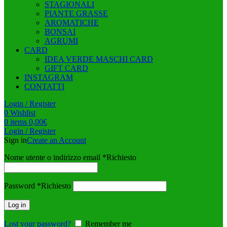
STAGIONALI
PIANTE GRASSE
AROMATICHE
BONSAI
AGRUMI
CARD
IDEA VERDE MASCHI CARD
GIFT CARD
INSTAGRAM
CONTATTI
Login / Register
0
Wishlist
0
items
0,00
€
Login / Register
Sign in
Create an Account
Nome utente o indirizzo email
*
Richiesto
Password
*
Richiesto
Log in
Lost your password?
Remember me