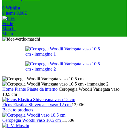
0
Wishlist
0
items
0,00
€
Menu
Home
Piante
Piante da interno
Ceropegia Woodii Variegata vaso
10,5 cm
Ficus Elastica Shivereana vaso 12 cm
12,90
€
Back to products
Ceropegia Woodii vaso 10,5 cm
11,50
€