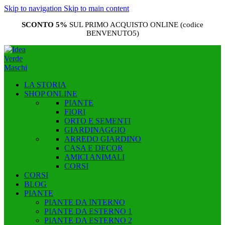
Skip to navigation
Skip to main content
SCONTO 5%
SUL PRIMO ACQUISTO ONLINE (codice
BENVENUTO5)
LA STORIA
SHOP ONLINE
PIANTE
FIORI
ORTO E SEMENTI
GIARDINAGGIO
ARREDO GIARDINO
CASA E DECOR
AMICI ANIMALI
CORSI
CORSI
BLOG
PIANTE
PIANTE DA INTERNO
PIANTE DA ESTERNO 1
PIANTE DA ESTERNO 2