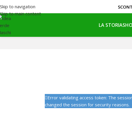
Skip to navigation
SCON
Skip to main content
LA STORIA
SHO
Error validating access token: The sessi
changed the session for security reasons.