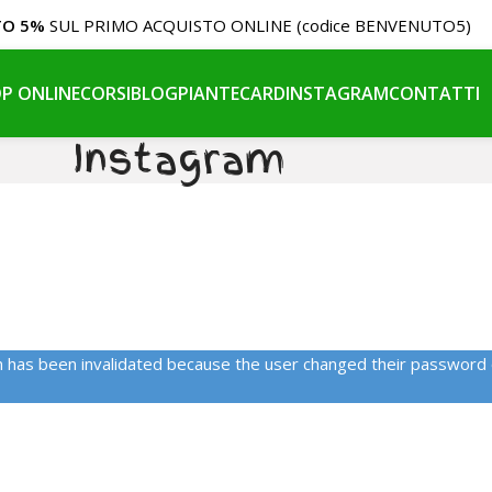
TO 5%
SUL PRIMO ACQUISTO ONLINE (codice BENVENUTO5)
P ONLINE
CORSI
BLOG
PIANTE
CARD
INSTAGRAM
CONTATTI
Instagram
on has been invalidated because the user changed their password