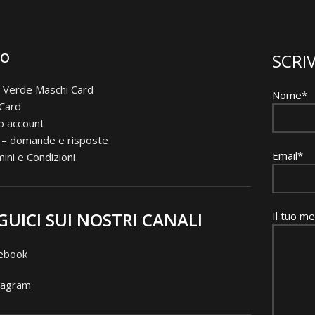
FO
SCRIV
 Verde Maschi Card
Nome*
 Card
io account
 – domande e risposte
Email*
ini e Condizioni
GUICI SUI NOSTRI CANALI
Il tuo m
ebook
tagram