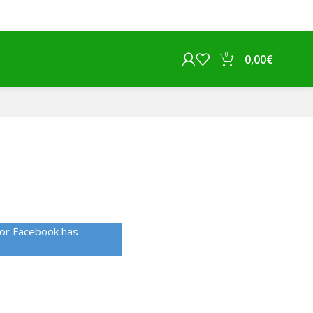
0
0,00
€
 or Facebook has