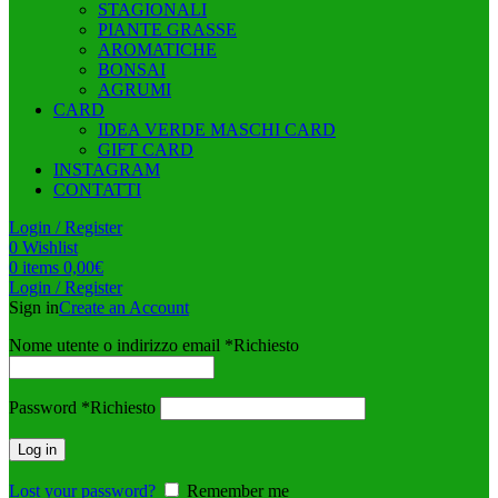
STAGIONALI
PIANTE GRASSE
AROMATICHE
BONSAI
AGRUMI
CARD
IDEA VERDE MASCHI CARD
GIFT CARD
INSTAGRAM
CONTATTI
Login / Register
0
Wishlist
0
items
0,00
€
Login / Register
Sign in
Create an Account
Nome utente o indirizzo email
*
Richiesto
Password
*
Richiesto
Log in
Lost your password?
Remember me