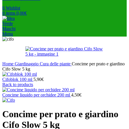
0
Wishlist
0
items
0,00
€
Menu
Home
Giardinaggio
Cura delle piante
Concime per prato e giardino
Cifo Slow 5 kg
Cifoblok 100 ml
5,90
€
Back to products
Concime liquido per orchidee 200 ml
4,50
€
Concime per prato e giardino
Cifo Slow 5 kg