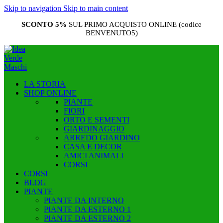
Skip to navigation
Skip to main content
SCONTO 5%
SUL PRIMO ACQUISTO ONLINE (codice
BENVENUTO5)
LA STORIA
SHOP ONLINE
PIANTE
FIORI
ORTO E SEMENTI
GIARDINAGGIO
ARREDO GIARDINO
CASA E DECOR
AMICI ANIMALI
CORSI
CORSI
BLOG
PIANTE
PIANTE DA INTERNO
PIANTE DA ESTERNO 1
PIANTE DA ESTERNO 2