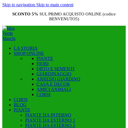
Skip to navigation
Skip to main content
SCONTO 5%
SUL PRIMO ACQUISTO ONLINE (codice
BENVENUTO5)
LA STORIA
SHOP ONLINE
PIANTE
FIORI
ORTO E SEMENTI
GIARDINAGGIO
ARREDO GIARDINO
CASA E DECOR
AMICI ANIMALI
CORSI
CORSI
BLOG
PIANTE
PIANTE DA INTERNO
PIANTE DA ESTERNO 1
PIANTE DA ESTERNO 2