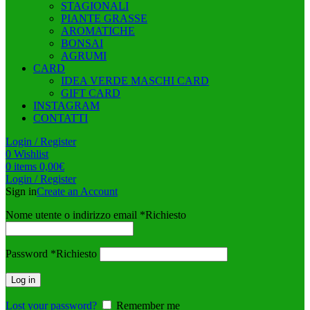
STAGIONALI
PIANTE GRASSE
AROMATICHE
BONSAI
AGRUMI
CARD
IDEA VERDE MASCHI CARD
GIFT CARD
INSTAGRAM
CONTATTI
Login / Register
0
Wishlist
0
items
0,00
€
Login / Register
Sign in
Create an Account
Nome utente o indirizzo email
*
Richiesto
Password
*
Richiesto
Log in
Lost your password?
Remember me