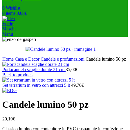
0
Wishlist
0
items
0,00
€
Menu
Home
Casa e Decor
Candele e profumazioni
Candele lumino 50 pz
Portacandela scaglie dorate 21 cm
35,00
€
Back to products
Set terrarium in vetro con attrezzi 5 lt
49,70
€
Candele lumino 50 pz
20,10
€
Classico lumino con contenitore in PVC trasparente in confezione