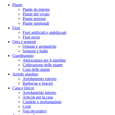
Piante
Piante da interno
Piante del vivaio
Piante perenni
Piante stagionali
Fiori
Fiori artificiali e stabilizzati
Fiori recisi
Orto e sementi
Ortaggi e aromatiche
Sementi e bulbi
Giardinaggio
Attrezzatura per il giardino
Coltivazione delle piante
Cura delle piante
Arredo giardino
Arredamento esterno
Barbecue e braceri
Casa e Decor
Arredamento interno
Articoli per la casa
Candele e profumazioni
Cesti
Vasi decorativi