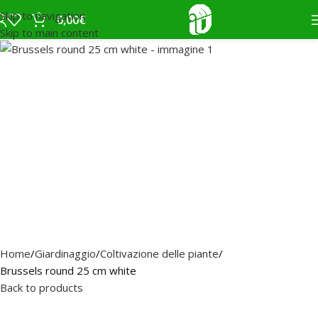
Skip to navigation
0
0,00
€
Skip to main content
Home
Giardinaggio
Coltivazione delle piante
Brussels round 25 cm white
Back to products