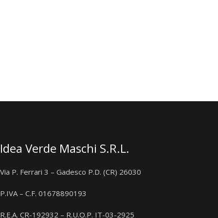
Idea Verde Maschi S.R.L.
Via P. Ferrari 3 – Gadesco P.D. (CR) 26030
P.IVA – C.F. 01678890193
R.E.A. CR-192932 – R.U.O.P. IT-03-2925