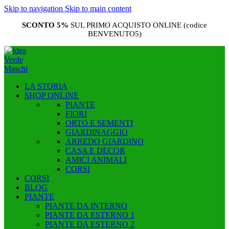
Skip to navigation
Skip to main content
SCONTO 5%
SUL PRIMO ACQUISTO ONLINE (codice
BENVENUTO5)
LA STORIA
SHOP ONLINE
PIANTE
FIORI
ORTO E SEMENTI
GIARDINAGGIO
ARREDO GIARDINO
CASA E DECOR
AMICI ANIMALI
CORSI
CORSI
BLOG
PIANTE
PIANTE DA INTERNO
PIANTE DA ESTERNO 1
PIANTE DA ESTERNO 2