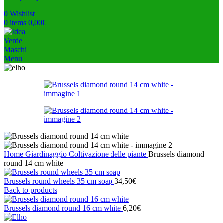
0
Wishlist
0
items
0,00
€
Menu
Home
Giardinaggio
Coltivazione delle piante
Brussels diamond
round 14 cm white
Brussels round wheels 35 cm soap
34,50
€
Back to products
Brussels diamond round 16 cm white
6,20
€