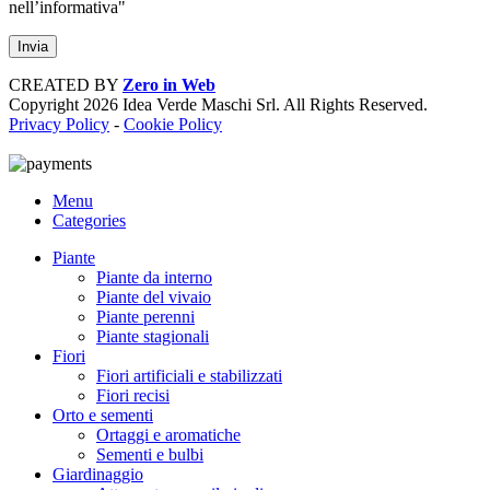
nell’informativa"
CREATED BY
Zero in Web
Copyright
2026 Idea Verde Maschi Srl. All Rights Reserved.
Privacy Policy
-
Cookie Policy
Menu
Categories
Piante
Piante da interno
Piante del vivaio
Piante perenni
Piante stagionali
Fiori
Fiori artificiali e stabilizzati
Fiori recisi
Orto e sementi
Ortaggi e aromatiche
Sementi e bulbi
Giardinaggio