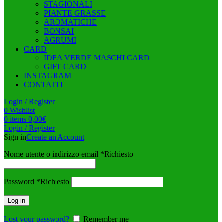
STAGIONALI
PIANTE GRASSE
AROMATICHE
BONSAI
AGRUMI
CARD
IDEA VERDE MASCHI CARD
GIFT CARD
INSTAGRAM
CONTATTI
Login / Register
0
Wishlist
0
items
0,00
€
Login / Register
Sign in
Create an Account
Nome utente o indirizzo email
*
Richiesto
Password
*
Richiesto
Log in
Lost your password?
Remember me