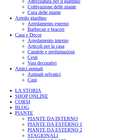
Attrezzatura per il giardino
Coltivazione delle piante
Cura delle piante
Arredo giardino
Arredamento esterno
Barbecue e braceri
Casa e Decor
Arredamento interno
Articoli per la casa
Candele e profumazioni
Cesti
Vasi decorativi
Amici animali
Animali selvatici
Cani
LA STORIA
SHOP ONLINE
CORSI
BLOG
PIANTE
PIANTE DA INTERNO
PIANTE DA ESTERNO 1
PIANTE DA ESTERNO 2
STAGIONALI