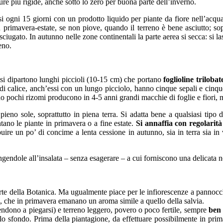
ture più rigide, anche sotto lo zero per buona parte dell’inverno.
rsi ogni 15 giorni con un prodotto liquido per piante da fiore nell’ac
 primavera-estate, se non piove, quando il terreno è bene asciutto; sop
 asciugato. In autunno nelle zone continentali la parte aerea si secca: s
eno.
 si dipartono lunghi piccioli (10-15 cm) che portano
foglioline trilobat
di calice, anch’essi con un lungo picciolo, hanno cinque sepali e cinqu
dino pochi rizomi producono in 4-5 anni grandi macchie di foglie e fiori
no sole, soprattutto in piena terra. Si adatta bene a qualsiasi tipo di
ano le piante in primavera o a fine estate.
Si annaffia con regolarit
ibuire un po’ di concime a lenta cessione in autunno, sia in terra sia
ngendole all’insalata – senza esagerare – a cui forniscono una delicata n
rte della Botanica. Ma ugualmente piace per le infiorescenze a pannocch
, che in primavera emanano un aroma simile a quello della salvia.
tendono a piegarsi) e terreno leggero, povero o poco fertile, sempre
ben
nello sfondo. Prima della piantagione, da effettuare possibilmente in pr