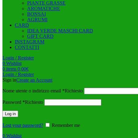
PIANTE GRASSE
AROMATICHE
BONSAI
AGRUMI
CARD
IDEA VERDE MASCHI CARD
GIFT CARD
INSTAGRAM
CONTATTI
Login / Register
0
Wishlist
0
items
0,00
€
Login / Register
Sign in
Create an Account
Nome utente o indirizzo email
*
Richiesto
Password
*
Richiesto
Log in
Lost your password?
Remember me
0
Wishlist