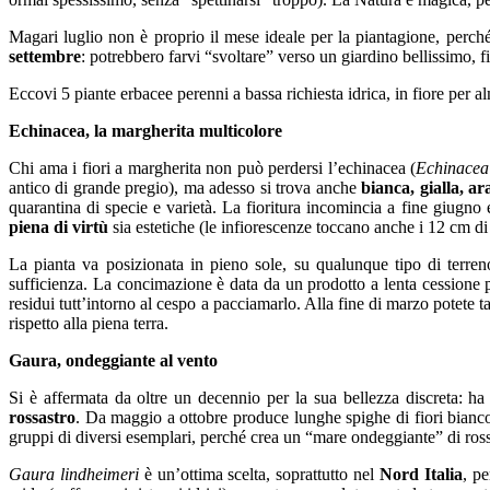
Magari luglio non è proprio il mese ideale per la piantagione, perch
settembre
: potrebbero farvi “svoltare” verso un giardino bellissimo, f
Eccovi 5 piante erbacee perenni a bassa richiesta idrica, in fiore per a
Echinacea, la margherita multicolore
Chi ama i fiori a margherita non può perdersi l’echinacea (
Echinacea
antico di grande pregio), ma adesso si trova anche
bianca, gialla, ar
quarantina di specie e varietà. La fioritura incomincia a fine giugno e
piena di virtù
sia estetiche (le infiorescenze toccano anche i 12 cm d
La pianta va posizionata in pieno sole, su qualunque tipo di terr
sufficienza. La concimazione è data da un prodotto a lenta cessione pe
residui tutt’intorno al cespo a pacciamarlo. Alla fine di marzo potete 
rispetto alla piena terra.
Gaura, ondeggiante al vento
Si è affermata da oltre un decennio per la sua bellezza discreta: ha so
rossastro
. Da maggio a ottobre produce lunghe spighe di fiori bianco
gruppi di diversi esemplari, perché crea un “mare ondeggiante” di rosso (
Gaura lindheimeri
è un’ottima scelta, soprattutto nel
Nord Italia
, p