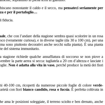
chiscano nonostante il caldo e il secco, ma
pensateci seriamente per
nza e per il portafoglio…
i fiducia.
nale
, che con l’andare della stagione sembra quasi scolorire in un rosa
sco (veramente curiosa), e in diverse taglie (da 30 a 100 cm), per una
i (ma sono piuttosto decorativi anche secchi sulla pianta). È una pianta
nte del sistema immunitario.
la stagione richiede qualche annaffiatura di soccorso se non piove a
mbre la parte aerea si secca: tagliatela a 20 cm d’altezza e lasciate i
oglie.
Non è adatta alla vita in vaso
, perché produce la metà dei fiori
ghi 40-100 cm, ricoperti da numerose piccole foglie di colore
verde-
arietà con fiori
bianco candido, rosa o fucsia
. È perfetta coltivata in
 ama le posizioni soleggiate, il terreno sciolto e ben drenato, anche