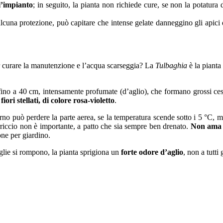
’impianto
; in seguito, la pianta non richiede cure, se non la potatura
 alcuna protezione, può capitare che intense gelate danneggino gli apici
r curare la manutenzione e l’acqua scarseggia? La
Tulbaghia
è la pianta
 fino a 40 cm, intensamente profumate (d’aglio), che formano grossi ce
i
fiori stellati, di colore rosa-violetto
.
inverno può perdere la parte aerea, se la temperatura scende sotto i 5 °C
terriccio non è importante, a patto che sia sempre ben drenato.
Non ama l
one per giardino.
lie si rompono, la pianta sprigiona un
forte odore d’aglio
, non a tutti 