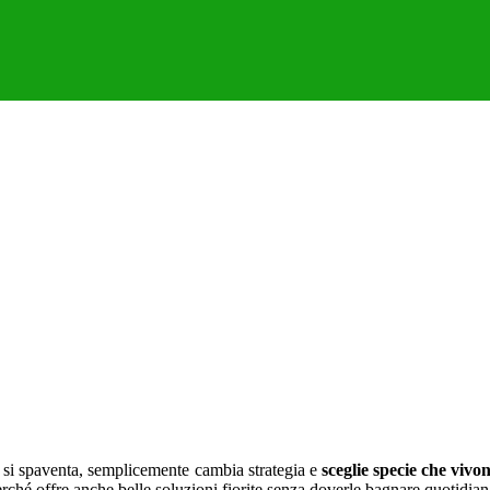
n si spaventa, semplicemente cambia strategia e
sceglie specie che viv
rché offre anche belle soluzioni fiorite senza doverle bagnare quotidiana