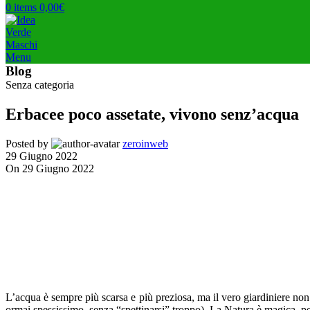
0
items
0,00
€
Menu
Blog
Senza categoria
Erbacee poco assetate, vivono senz’acqua
Posted by
zeroinweb
29 Giugno 2022
On 29 Giugno 2022
L’acqua è sempre più scarsa e più preziosa, ma il vero giardiniere no
ormai spessissimo, senza “spettinarsi” troppo). La Natura è magica, pe