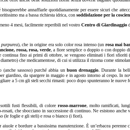
é bisognerebbe annaffiarle quotidianamente per essere sicuri che attec
ioritissimo ma a bassa richiesta idrica, con
soddisfazione per la coscie
lmeno 4 mesi, facilmente reperibili nel vostro
Centro di Giardinaggio
d
 purpurea
), che in origine era solo color rosa intenso (un
rosa mai ba
ancione, rossa, rosa, verde
, a fiore semplice o doppio o con doppio di
 continua fino ai primi di ottobre, se vengono eliminati i fiori sfiorit
i diametro) che medicamentose, di cui si utilizza il rizoma come stimola
eno (anche sassoso) purché abbia un
buon drenaggio
. Durante la bel
r giardino, da spargere in maggio e in agosto intorno al cespo. In nove
tagliare a 5 cm gli steli secchi rimasti: poco dopo spunteranno le nuove f
ttili fusti flessibili, di colore
rosso-marrone
, molto ramificati, lun
-rosati, che sbocciano in successione di continuo. Ne esistono anche v
le foglie e gli steli) e rosa o bianco (i fiori).
er aiuole e bordure a bassissima manutenzione. È un’erbacea perenne che