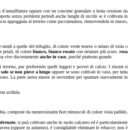
qua d’annaffiatura oppure con un concime granulare a lenta cessione da
porta senza problemi periodi anche lunghi di siccità se è coltivata in
i lascia appoggiata al terreno come pacciamatura, rimuovendola in marzo,
e
simili a quelle del trifoglio, di colore verde tenero o striato di viola o
e petali, di colore
bianco, bianco rosato
con striature più scure,
rosa
, ma vive discretamente
anche in vaso
, purché piuttosto grande.
 terreno, pur preferendo quelli leggeri e poveri di calcio. I rizomi si
à solo se non piove a lungo
oppure se sono coltivati in vaso, per tutta
 in vaso. La parte aerea muore in novembre per spuntare nuovamente in
ota acidula.
ia, composte da numerosissimi fiori minuscoli di colore viola pallido,
 drenato
; si può coltivare anche in suolo calcareo ed è particolarmente
imavera (oppure in autunno), è consigliabile eliminare le erbacce; non è