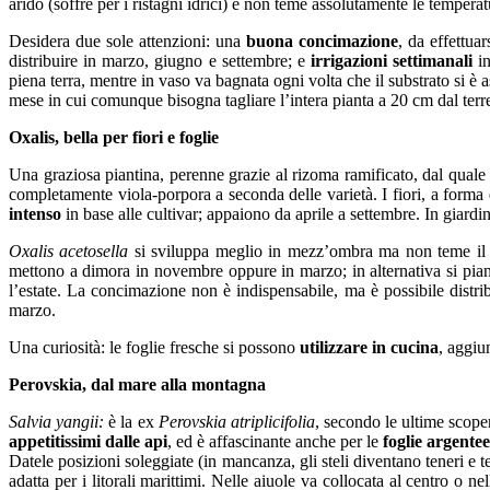
arido (soffre per i ristagni idrici) e non teme assolutamente le tempera
Desidera due sole attenzioni: una
buona concimazione
, da effettua
distribuire in marzo, giugno e settembre; e
irrigazioni settimanali
in
piena terra, mentre in vaso va bagnata ogni volta che il substrato si è
mese in cui comunque bisogna tagliare l’intera pianta a 20 cm dal terr
Oxalis, bella per fiori e foglie
Una graziosa piantina, perenne grazie al rizoma ramificato, dal quale
completamente viola-porpora a seconda delle varietà. I fiori, a forma 
intenso
in base alle cultivar; appaiono da aprile a settembre. In giar
Oxalis acetosella
si sviluppa meglio in mezz’ombra ma non teme il pie
mettono a dimora in novembre oppure in marzo; in alternativa si piant
l’estate. La concimazione non è indispensabile, ma è possibile distr
marzo.
Una curiosità: le foglie fresche si possono
utilizzare in cucina
, aggiu
Perovskia, dal mare alla montagna
Salvia yangii:
è la ex
Perovskia atriplicifolia
, secondo le ultime scope
appetitissimi dalle api
, ed è affascinante anche per le
foglie argentee
Datele posizioni soleggiate (in mancanza, gli steli diventano teneri e 
adatta per i litorali marittimi. Nelle aiuole va collocata al centro o 