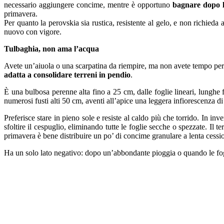
necessario aggiungere concime, mentre è opportuno
bagnare dopo l
primavera.
Per quanto la perovskia sia rustica, resistente al gelo, e non richieda
nuovo con vigore.
Tulbaghia, non ama l’acqua
Avete un’aiuola o una scarpatina da riempire, ma non avete tempo pe
adatta a consolidare terreni in pendio
.
È una bulbosa perenne alta fino a 25 cm, dalle foglie lineari, lunghe
numerosi fusti alti 50 cm, aventi all’apice una leggera infiorescenza d
Preferisce stare in pieno sole e resiste al caldo più che torrido. In 
sfoltire il cespuglio, eliminando tutte le foglie secche o spezzate. Il 
primavera è bene distribuire un po’ di concime granulare a lenta cessi
Ha un solo lato negativo: dopo un’abbondante pioggia o quando le fog