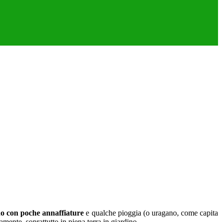
ono con poche annaffiature
e qualche pioggia (o uragano, come capita
mente, soprattutto in piena terra in giardino.