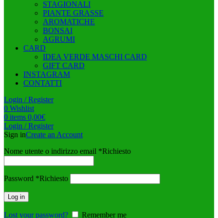
STAGIONALI
PIANTE GRASSE
AROMATICHE
BONSAI
AGRUMI
CARD
IDEA VERDE MASCHI CARD
GIFT CARD
INSTAGRAM
CONTATTI
Login / Register
0
Wishlist
0
items
0,00
€
Login / Register
Sign in
Create an Account
Nome utente o indirizzo email
*
Richiesto
Password
*
Richiesto
Log in
Lost your password?
Remember me