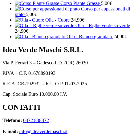
Corso Piante Grasse
5,00
€
Corso per appassionati di
prato
5,00
€
Olla - Cuore
24,90
€
Olla – Righe verde su verde
24,90
€
Olla - Bianco granulato
24,90
€
Idea Verde Maschi S.R.L.
Via P. Ferrari 3 – Gadesco P.D. (CR) 26030
P.IVA – C.F. 01678890193
R.E.A. CR-192932 – R.U.O.P. IT-03-2925
Cap. Sociale Euro 10.000,00 I.V.
CONTATTI
Telefono:
0372 838372
E-mail:
info@ideaverdemaschi.it