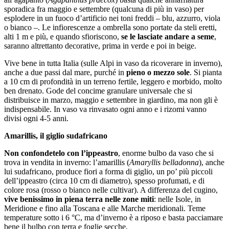
sporadica fra maggio e settembre (qualcuna di più in vaso) per
esplodere in un fuoco d’artificio nei toni freddi – blu, azzurro, viola
o bianco –. Le infiorescenze a ombrella sono portate da steli eretti,
alti 1 m e più, e quando sfioriscono,
se le lasciate andare a seme
,
saranno altrettanto decorative, prima in verde e poi in beige.
Vive bene in tutta Italia (sulle Alpi in vaso da ricoverare in inverno),
anche a due passi dal mare, purché in
pieno o mezzo sole
. Si pianta
a 10 cm di profondità in un terreno fertile, leggero e morbido, molto
ben drenato. Gode del concime granulare universale che si
distribuisce in marzo, maggio e settembre in giardino, ma non gli è
indispensabile. In vaso va rinvasato ogni anno e i rizomi vanno
divisi ogni 4-5 anni.
Amarillis, il giglio sudafricano
Non confondetelo con l’ippeastro
, enorme bulbo da vaso che si
trova in vendita in inverno: l’amarillis (
Amaryllis belladonna
), anche
lui sudafricano, produce fiori a forma di giglio, un po’ più piccoli
dell’ippeastro (circa 10 cm di diametro), spesso profumati, e di
colore rosa (rosso o bianco nelle cultivar). A differenza del cugino,
vive benissimo in piena terra nelle zone miti
: nelle Isole, in
Meridione e fino alla Toscana e alle Marche meridionali. Teme
temperature sotto i 6 °C, ma d’inverno è a riposo e basta pacciamare
bene il bulbo con terra e foglie secche.