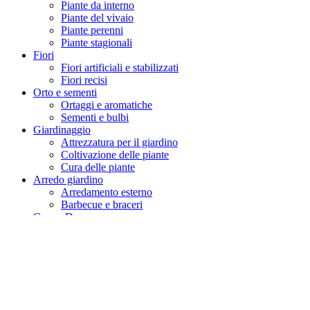
Piante da interno
Piante del vivaio
Piante perenni
Piante stagionali
Fiori
Fiori artificiali e stabilizzati
Fiori recisi
Orto e sementi
Ortaggi e aromatiche
Sementi e bulbi
Giardinaggio
Attrezzatura per il giardino
Coltivazione delle piante
Cura delle piante
Arredo giardino
Arredamento esterno
Barbecue e braceri
Casa e Decor
Arredamento interno
Articoli per la casa
Candele e profumazioni
Cesti
Vasi decorativi
Amici animali
Animali selvatici