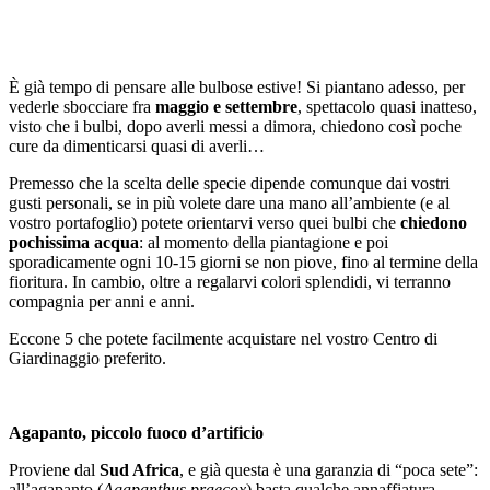
È già tempo di pensare alle bulbose estive! Si piantano adesso, per
vederle sbocciare fra
maggio e settembre
, spettacolo quasi inatteso,
visto che i bulbi, dopo averli messi a dimora, chiedono così poche
cure da dimenticarsi quasi di averli…
Premesso che la scelta delle specie dipende comunque dai vostri
gusti personali, se in più volete dare una mano all’ambiente (e al
vostro portafoglio) potete orientarvi verso quei bulbi che
chiedono
pochissima acqua
: al momento della piantagione e poi
sporadicamente ogni 10-15 giorni se non piove, fino al termine della
fioritura. In cambio, oltre a regalarvi colori splendidi, vi terranno
compagnia per anni e anni.
Eccone 5 che potete facilmente acquistare nel vostro Centro di
Giardinaggio preferito.
Agapanto, piccolo fuoco d’artificio
Proviene dal
Sud Africa
, e già questa è una garanzia di “poca sete”:
all’agapanto (
Agapanthus praecox
) basta qualche annaffiatura