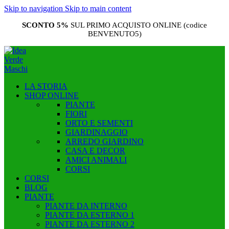
Skip to navigation
Skip to main content
SCONTO 5%
SUL PRIMO ACQUISTO ONLINE (codice
BENVENUTO5)
LA STORIA
SHOP ONLINE
PIANTE
FIORI
ORTO E SEMENTI
GIARDINAGGIO
ARREDO GIARDINO
CASA E DECOR
AMICI ANIMALI
CORSI
CORSI
BLOG
PIANTE
PIANTE DA INTERNO
PIANTE DA ESTERNO 1
PIANTE DA ESTERNO 2