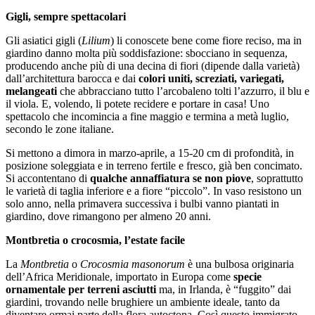
Gigli, sempre spettacolari
Gli asiatici gigli (
Lilium
) li conoscete bene come fiore reciso, ma in
giardino danno molta più soddisfazione: sbocciano in sequenza,
producendo anche più di una decina di fiori (dipende dalla varietà)
dall’architettura barocca e dai
colori uniti, screziati, variegati,
melangeati
che abbracciano tutto l’arcobaleno tolti l’azzurro, il blu e
il viola. E, volendo, li potete recidere e portare in casa! Uno
spettacolo che incomincia a fine maggio e termina a metà luglio,
secondo le zone italiane.
Si mettono a dimora in marzo-aprile, a 15-20 cm di profondità, in
posizione soleggiata e in terreno fertile e fresco, già ben concimato.
Si accontentano di
qualche annaffiatura se non piove
, soprattutto
le varietà di taglia inferiore e a fiore “piccolo”. In vaso resistono un
solo anno, nella primavera successiva i bulbi vanno piantati in
giardino, dove rimangono per almeno 20 anni.
Montbretia o crocosmia, l’estate facile
La
Montbretia
o
Crocosmia masonorum
è una bulbosa originaria
dell’Africa Meridionale, importato in Europa come
specie
ornamentale per terreni asciutti
ma, in Irlanda, è “fuggito” dai
giardini, trovando nelle brughiere un ambiente ideale, tanto da
diventare ormai parte della flora autoctona. Così questo immigrato