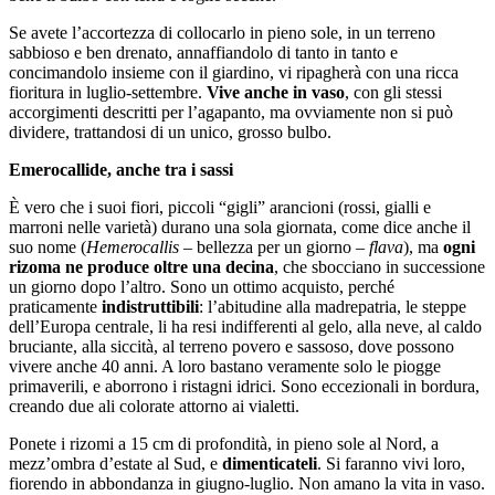
Se avete l’accortezza di collocarlo in pieno sole, in un terreno
sabbioso e ben drenato, annaffiandolo di tanto in tanto e
concimandolo insieme con il giardino, vi ripagherà con una ricca
fioritura in luglio-settembre.
Vive anche in vaso
, con gli stessi
accorgimenti descritti per l’agapanto, ma ovviamente non si può
dividere, trattandosi di un unico, grosso bulbo.
Emerocallide, anche tra i sassi
È vero che i suoi fiori, piccoli “gigli” arancioni (rossi, gialli e
marroni nelle varietà) durano una sola giornata, come dice anche il
suo nome (
Hemerocallis
– bellezza per un giorno –
flava
), ma
ogni
rizoma ne produce oltre una decina
, che sbocciano in successione
un giorno dopo l’altro. Sono un ottimo acquisto, perché
praticamente
indistruttibili
: l’abitudine alla madrepatria, le steppe
dell’Europa centrale, li ha resi indifferenti al gelo, alla neve, al caldo
bruciante, alla siccità, al terreno povero e sassoso, dove possono
vivere anche 40 anni. A loro bastano veramente solo le piogge
primaverili, e aborrono i ristagni idrici. Sono eccezionali in bordura,
creando due ali colorate attorno ai vialetti.
Ponete i rizomi a 15 cm di profondità, in pieno sole al Nord, a
mezz’ombra d’estate al Sud, e
dimenticateli
. Si faranno vivi loro,
fiorendo in abbondanza in giugno-luglio. Non amano la vita in vaso.