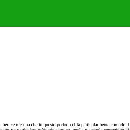
li alberi ce n’è una che in questo periodo ci fa particolarmente comodo
 un particolare refrigerio termico, quella piacevole sensazione di “a