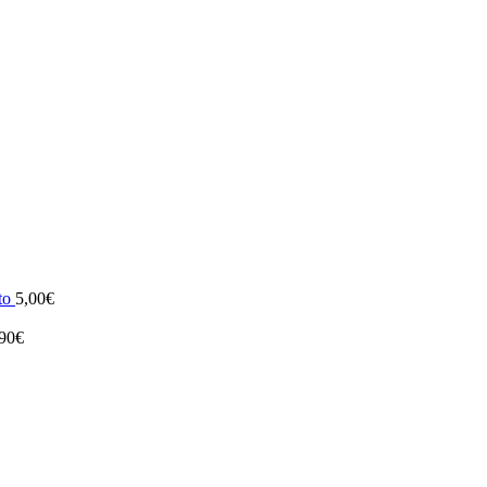
ato
5,00
€
90
€