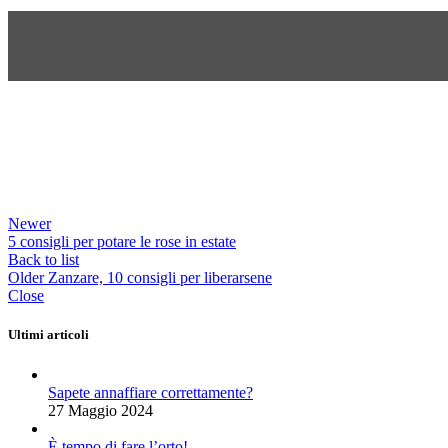
Newer
5 consigli per potare le rose in estate
Back to list
Older
Zanzare, 10 consigli per liberarsene
Close
Ultimi articoli
Sapete annaffiare correttamente?
27 Maggio 2024
È tempo di fare l’orto!