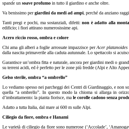
spande un
soave profumo
in tutto il giardino e anche oltre.
Va benissimo per
giardini da medi ad ampi
, perché da anziano raggi
Tanti pregi e pochi, ma sostanziali, difetti:
non è adatto alla mont
edificio; i fiori attirano numerosissime api.
Acero riccio rosso, ombra e colore
Chi ama gli alberi a foglie arrossate impazzisce per
Acer platanoides
dalla nascita primaverile alla caduta autunnale. Lo spettacolo si acuis
Garantisce un’ombra fitta e naturale, ancora per giardini medi o grand
su terreni acidi, ed è perfetto per le zone più fredde (Alpi e Alto App
Gelso sterile, ombra “a ombrello”
Lo vediamo spesso nei parcheggi dei Centri di Giardinaggio, e non solo:
quella “a ombrello”. In questo modo la chioma si allarga in orizz
d’imbrattamento: la pianta fiorisce, ma
le corolle cadono senza produ
Adatto a tutta Italia, dal mare ai 600 m sulle Alpi.
Ciliegio da fiore, ombra e Hanami
Le varietà di ciliegio da fiore sono numerose (‘Accolade’, ‘Amanoga