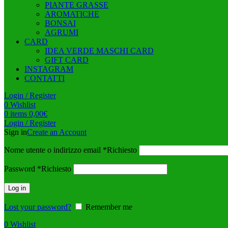
PIANTE GRASSE
AROMATICHE
BONSAI
AGRUMI
CARD
IDEA VERDE MASCHI CARD
GIFT CARD
INSTAGRAM
CONTATTI
Login / Register
0
Wishlist
0
items
0,00
€
Login / Register
Sign in
Create an Account
Nome utente o indirizzo email
*
Richiesto
Password
*
Richiesto
Log in
Lost your password?
Remember me
0
Wishlist