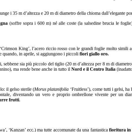
unge i 35 m d’altezza e 20 m di diametro della chioma dall’elegante por
agna
(soffre sopra i 600 m) né alle coste (la salsedine brucia le fogl
‘Crimson King’, l’acero riccio rosso con le grandi foglie molto simili 
ce quando, in aprile, si aggiungono i piccoli
fiori giallo oro.
i, sebbene sia più piccolo del tiglio (20 m d’altezza per 8 m di diametr
ennino), ma rende bene anche in tutto il
Nord e il Centro Italia
(inadatto
 il gelso sterile (
Morus platanifolia
‘Fruitless’), come tutti i gelsi, ha 
ontale, diventando un vero e proprio ombrellone vivente per un diam
rre frutti
.
wa’, ‘Kanzan’ ecc.) ma tutte accomunate da una fantastica
fioritura in