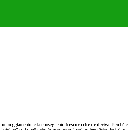
: l’ombreggiamento, e la conseguente
frescura che ne deriva
. Perché è
riolina” sulla pelle che fa evaporare il sudore beneficiandoci di un