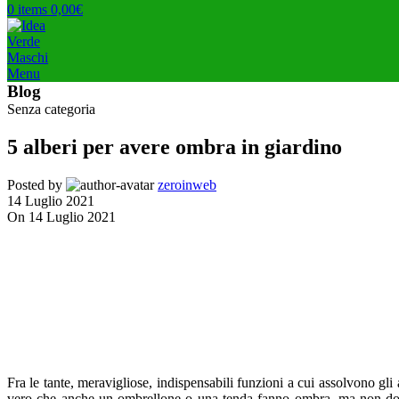
0
items
0,00
€
Menu
Blog
Senza categoria
5 alberi per avere ombra in giardino
Posted by
zeroinweb
14 Luglio 2021
On 14 Luglio 2021
Fra le tante, meravigliose, indispensabili funzioni a cui assolvono g
vero che anche un ombrellone o una tenda fanno ombra, ma non donano