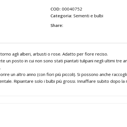
COD:
00040752
Categoria:
Sementi e bulbi
Share:
orno agli alberi, arbusti o rose. Adatto per fiore reciso.
 un posto in cui non sono stati piantati tulipani negli ultimi tre an
.
rire un altro anno (con fiori più piccoli). Si possono anche raccoglie
ntale. Ripiantare solo i bulbi più grossi. Innaffiare subito dopo l