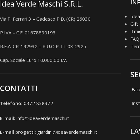
Idea Verde Maschi S.R.L.
IN
Idea
Via P. Ferrari 3 – Gadesco P.D. (CR) 26030
Gift
Il m
P.IVA – C.F. 01678890193
FAQ
R.E.A. CR-192932 – R.U.O.P. IT-03-2925
Term
Cap. Sociale Euro 10.000,00 I.V.
SE
CONTATTI
Fac
Telefono:
0372 838372
Ins
E-mail:
info@ideaverdemaschi.it
LA
E-mail progetti:
giardini@ideaverdemaschi.it