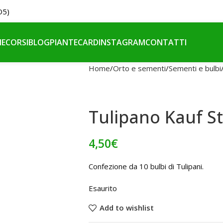
O5)
NE
CORSI
BLOG
PIANTE
CARD
INSTAGRAM
CONTATTI
Home
Orto e sementi
Sementi e bulbi
Tulipano Kauf S
4,50
€
Confezione da 10 bulbi di Tulipani.
Esaurito
Add to wishlist