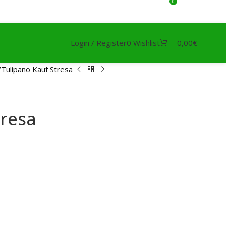
0
Login / Register
0
Wishlist
0,00
€
Tulipano Kauf Stresa
tresa