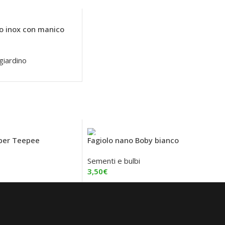
io inox con manico
 giardino
o
pper Teepee
Fagiolo nano Boby bianco
Sementi e bulbi
3,50
€
o
Aggiungi Al Carrello