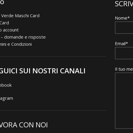
FO
SCRIV
 Verde Maschi Card
Nome*
 Card
io account
 – domande e risposte
Email*
ini e Condizioni
GUICI SUI NOSTRI CANALI
Il tuo m
ebook
tagram
VORA CON NOI