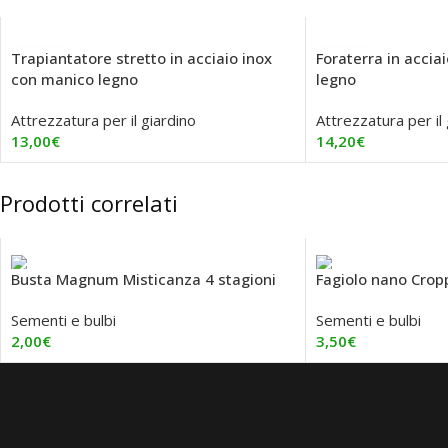
Trapiantatore stretto in acciaio inox
Foraterra in accia
con manico legno
legno
Attrezzatura per il giardino
Attrezzatura per il
13,00
€
14,20
€
Aggiungi Al Carrello
Aggiungi Al Carrell
Prodotti correlati
Busta Magnum Misticanza 4 stagioni
Fagiolo nano Cro
Sementi e bulbi
Sementi e bulbi
2,00
€
3,50
€
Aggiungi Al Carrello
Aggiungi Al Carrell