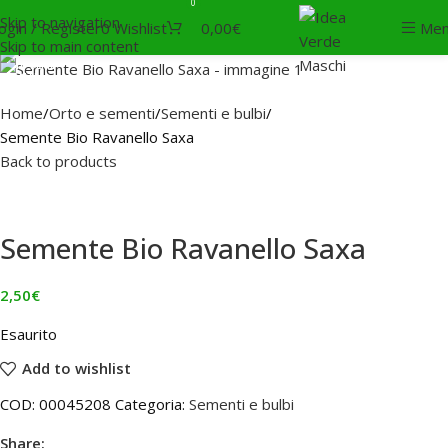
0
Skip to navigation
SOLD
ogin / Register
0
Wishlist
0,00
€
Me
OUT
Skip to main content
Home
Orto e sementi
Sementi e bulbi
Semente Bio Ravanello Saxa
Back to products
Semente Bio Ravanello Saxa
2,50
€
Esaurito
Add to wishlist
COD:
00045208
Categoria:
Sementi e bulbi
Share: