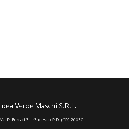
Idea Verde Maschi S.R.L.
Via P. Ferrari 3 – Gadesco P.D. (CR) 26030