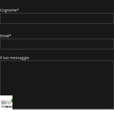
Cognome*
Email*
Il tuo messaggio
My account
0
0
Shop
Wishlist
Cart