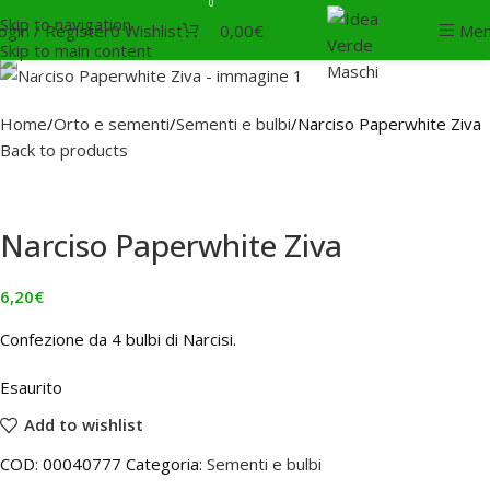
0
Skip to navigation
SOLD
ogin / Register
0
Wishlist
0,00
€
Me
OUT
Skip to main content
Home
Orto e sementi
Sementi e bulbi
Narciso Paperwhite Ziva
Back to products
Narciso Paperwhite Ziva
6,20
€
Confezione da 4 bulbi di Narcisi.
Esaurito
Add to wishlist
COD:
00040777
Categoria:
Sementi e bulbi