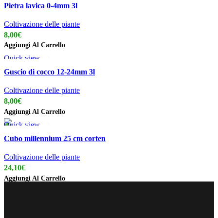
Add to wishlist
Pietra lavica 0-4mm 3l
Coltivazione delle piante
8,00
€
Aggiungi Al Carrello
Quick view
Add to wishlist
Guscio di cocco 12-24mm 3l
Coltivazione delle piante
8,00
€
Aggiungi Al Carrello
Quick view
Add to wishlist
Cubo millennium 25 cm corten
Coltivazione delle piante
24,10
€
Aggiungi Al Carrello