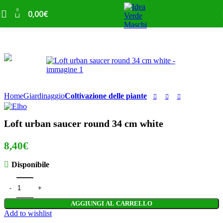
Skip to navigation
Skip to main content
0
0,00
€
Home
Giardinaggio
Coltivazione delle piante
Loft urban saucer round 34 cm white
8,40
€
Disponibile
Loft urban saucer round 34 cm white quantità
AGGIUNGI AL CARRELLO
Add to wishlist