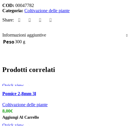
COD:
00047782
Categoria:
Coltivazione delle piante
Share:
Informazioni aggiuntive
Peso
300 g
Prodotti correlati
Quick view
Add to wishlist
Pomice 2-8mm 3l
Coltivazione delle piante
8,00
€
Aggiungi Al Carrello
Quick view