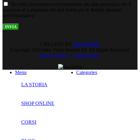
"Ho letto l'informativa sul trattamento dei dati personali e do il
consenso al trattamento dei dati forniti per le finalità riportate
nell’informativa"
CREATED BY
Zero in Web
Copyright
2026 Idea Verde Maschi Srl. All Rights Reserved.
Privacy Policy
-
Cookie Policy
Menu
Categories
LA STORIA
SHOP ONLINE
CORSI