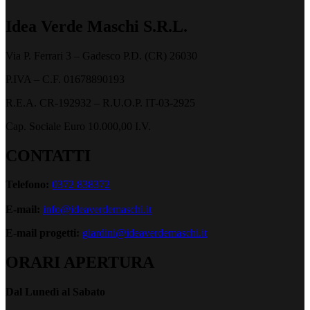
Idea Verde Maschi S.R.L.
Via P. Ferrari 3 – Gadesco P.D. (CR) 26030
P.IVA – C.F. 01678890193
R.E.A. CR-192932 – R.U.O.P. IT-03-2925
Cap. Sociale Euro 10.000,00 I.V.
CONTATTI
Telefono:
0372 838372
E-mail:
info@ideaverdemaschi.it
E-mail progetti:
giardini@ideaverdemaschi.it
ORARI APERTURA
Dal Lunedì al Sabato