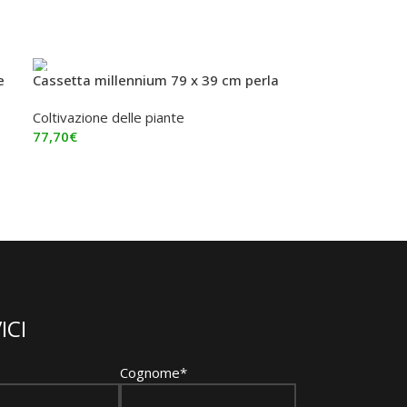
e
Cassetta millennium 79 x 39 cm perla
Coltivazione delle piante
77,70
€
Aggiungi Al Carrello
ICI
Cognome*