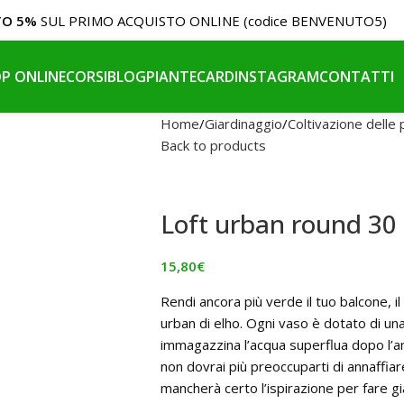
TO 5%
SUL PRIMO ACQUISTO ONLINE (codice BENVENUTO5)
P ONLINE
CORSI
BLOG
PIANTE
CARD
INSTAGRAM
CONTATTI
Home
Giardinaggio
Coltivazione delle 
Back to products
Loft urban round 30
15,80
€
Rendi ancora più verde il tuo balcone, il
urban di elho. Ogni vaso è dotato di una
immagazzina l’acqua superflua dopo l’a
non dovrai più preoccuparti di annaffiar
mancherà certo l’ispirazione per fare g