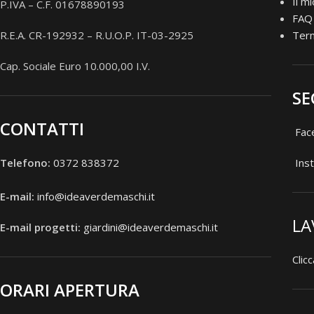
Il m
P.IVA – C.F. 01678890193
FAQ
R.E.A. CR-192932 – R.U.O.P. IT-03-2925
Term
Cap. Sociale Euro 10.000,00 I.V.
SE
CONTATTI
Fac
Telefono:
0372 838372
Ins
E-mail:
info@ideaverdemaschi.it
LA
E-mail progetti:
giardini@ideaverdemaschi.it
Clicc
ORARI APERTURA