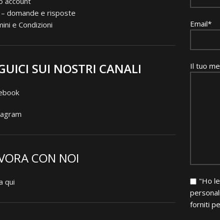
io account
 – domande e risposte
Email*
ini e Condizioni
GUICI SUI NOSTRI CANALI
Il tuo m
ebook
tagram
VORA CON NOI
"Ho le
a qui
personali
forniti pe