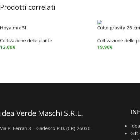
Prodotti correlati
Hoya mix 5l
Cubo gravity 25 c
Coltivazione delle piante
Coltivazione delle p
12,00
€
19,90
€
Aggiungi Al Carrello
Aggiungi Al Carrello
Idea Verde Maschi S.R.L.
IN
Idea
Via P. Ferrari 3 – Gadesco P.D. (CR) 26030
Gift