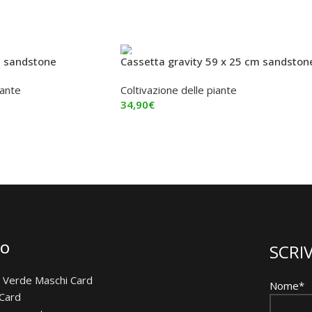
m sandstone
Cassetta gravity 59 x 25 cm sandston
iante
Coltivazione delle piante
34,90
€
Aggiungi Al Carrello
FO
SCRIV
 Verde Maschi Card
Nome*
 Card