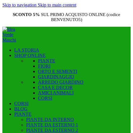
Skip to navigation
Skip to main content
SCONTO 5%
SUL PRIMO ACQUISTO ONLINE (codice
BENVENUTO5)
LA STORIA
SHOP ONLINE
PIANTE
FIORI
ORTO E SEMENTI
GIARDINAGGIO
ARREDO GIARDINO
CASA E DECOR
AMICI ANIMALI
CORSI
CORSI
BLOG
PIANTE
PIANTE DA INTERNO
PIANTE DA ESTERNO 1
PIANTE DA ESTERNO 2