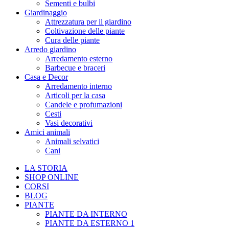
Sementi e bulbi
Giardinaggio
Attrezzatura per il giardino
Coltivazione delle piante
Cura delle piante
Arredo giardino
Arredamento esterno
Barbecue e braceri
Casa e Decor
Arredamento interno
Articoli per la casa
Candele e profumazioni
Cesti
Vasi decorativi
Amici animali
Animali selvatici
Cani
LA STORIA
SHOP ONLINE
CORSI
BLOG
PIANTE
PIANTE DA INTERNO
PIANTE DA ESTERNO 1