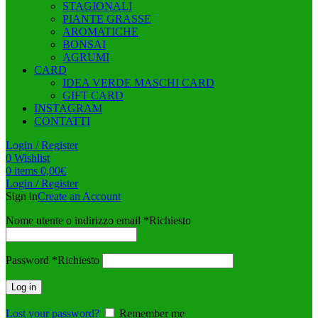
STAGIONALI
PIANTE GRASSE
AROMATICHE
BONSAI
AGRUMI
CARD
IDEA VERDE MASCHI CARD
GIFT CARD
INSTAGRAM
CONTATTI
Login / Register
0
Wishlist
0
items
0,00
€
Login / Register
Sign in
Create an Account
Nome utente o indirizzo email
*
Richiesto
Password
*
Richiesto
Log in
Lost your password?
Remember me