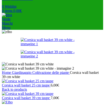
0
Wishlist
0
items
0,00
€
Menu
Home
Giardinaggio
Coltivazione delle piante
Corsica wall basket
39 cm white
Corsica wall basket 25 cm taupe
6,00
€
Back to products
Corsica wall basket 39 cm taupe
7,00
€