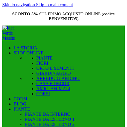
Skip to navigation
Skip to main content
SCONTO 5%
SUL PRIMO ACQUISTO ONLINE (codice
BENVENUTO5)
LA STORIA
SHOP ONLINE
PIANTE
FIORI
ORTO E SEMENTI
GIARDINAGGIO
ARREDO GIARDINO
CASA E DECOR
AMICI ANIMALI
CORSI
CORSI
BLOG
PIANTE
PIANTE DA INTERNO
PIANTE DA ESTERNO 1
PIANTE DA ESTERNO 2