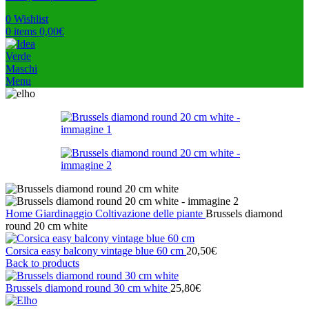
0
Wishlist
0
items
0,00
€
Menu
Home
Giardinaggio
Coltivazione delle piante
Brussels diamond
round 20 cm white
Corsica easy balcony vintage blue 60 cm
20,50
€
Back to products
Brussels diamond round 30 cm white
25,80
€