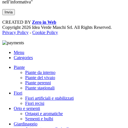
nell’informativa"
CREATED BY
Zero in Web
Copyright
2026 Idea Verde Maschi Srl. All Rights Reserved.
Privacy Policy
-
Cookie Policy
Menu
Categories
Piante
Piante da interno
Piante del vivaio
Piante perenni
Piante stagionali
Fiori
Fiori artificiali e stabilizzati
Fiori recisi
Orto e sementi
Ortaggi e aromatiche
Sementi e bulbi
Giardinaggio