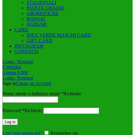
STAGIONALI
PIANTE GRASSE
AROMATICHE
BONSAI
AGRUMI
CARD
IDEA VERDE MASCHI CARD
GIFT CARD
INSTAGRAM
CONTATTI
Login / Register
0
Wishlist
0
items
0,00
€
Login / Register
Sign in
Create an Account
Nome utente o indirizzo email
*
Richiesto
Password
*
Richiesto
Log in
Lost your password?
Remember me