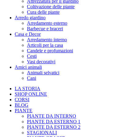
Attrezzatura per il giardino
Coltivazione delle piante
Cura delle piante
Arredo giardino
Arredamento esterno
Barbecue e braceri
Casa e Decor
Arredamento interno
Articoli per la casa
Candele e profumazioni
Cesti
Vasi decorativi
Amici animali
Animali selvatici
Cani
LA STORIA
SHOP ONLINE
CORSI
BLOG
PIANTE
PIANTE DA INTERNO
PIANTE DA ESTERNO 1
PIANTE DA ESTERNO 2
STAGIONALI