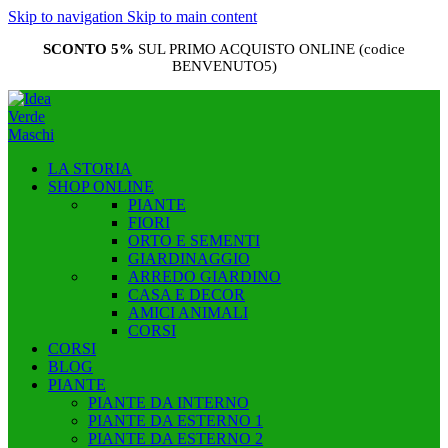
Skip to navigation
Skip to main content
SCONTO 5%
SUL PRIMO ACQUISTO ONLINE (codice
BENVENUTO5)
LA STORIA
SHOP ONLINE
PIANTE
FIORI
ORTO E SEMENTI
GIARDINAGGIO
ARREDO GIARDINO
CASA E DECOR
AMICI ANIMALI
CORSI
CORSI
BLOG
PIANTE
PIANTE DA INTERNO
PIANTE DA ESTERNO 1
PIANTE DA ESTERNO 2