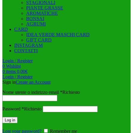
STAGIONALI
PIANTE GRASSE
AROMATICHE
BONSAI
AGRUMI
CARD
IDEA VERDE MASCHI CARD
GIFT CARD
INSTAGRAM
CONTATTI
Login / Register
0
Wishlist
0
items
0,00
€
Login / Register
Sign in
Create an Account
Nome utente o indirizzo email
*
Richiesto
Password
*
Richiesto
Log in
Lost your password?
Remember me