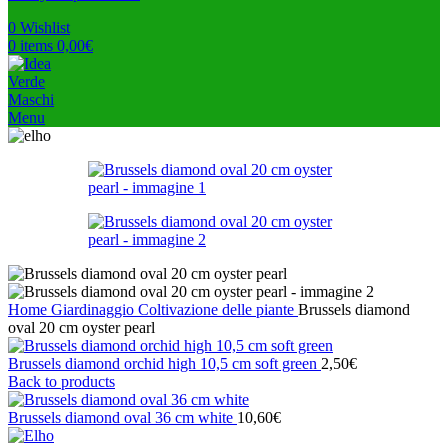
0
Wishlist
0
items
0,00
€
Menu
Home
Giardinaggio
Coltivazione delle piante
Brussels diamond
oval 20 cm oyster pearl
Brussels diamond orchid high 10,5 cm soft green
2,50
€
Back to products
Brussels diamond oval 36 cm white
10,60
€