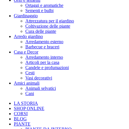
Orto e sementi
Ortaggi e aromatiche
Sementi e bulbi
Giardinaggio
Attrezzatura per il giardino
Coltivazione delle piante
Cura delle piante
Arredo giardino
Arredamento esterno
Barbecue e braceri
Casa e Decor
Arredamento interno
Articoli per la casa
Candele e profumazioni
Cesti
Vasi decorativi
Amici animali
Animali selvatici
Cani
LA STORIA
SHOP ONLINE
CORSI
BLOG
PIANTE