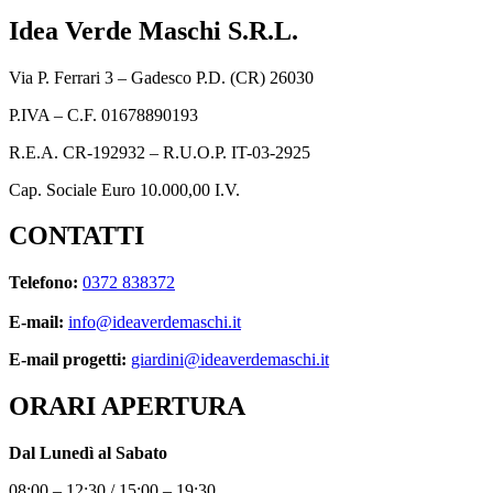
Idea Verde Maschi S.R.L.
Via P. Ferrari 3 – Gadesco P.D. (CR) 26030
P.IVA – C.F. 01678890193
R.E.A. CR-192932 – R.U.O.P. IT-03-2925
Cap. Sociale Euro 10.000,00 I.V.
CONTATTI
Telefono:
0372 838372
E-mail:
info@ideaverdemaschi.it
E-mail progetti:
giardini@ideaverdemaschi.it
ORARI APERTURA
Dal Lunedì al Sabato
08:00 – 12:30 / 15:00 – 19:30