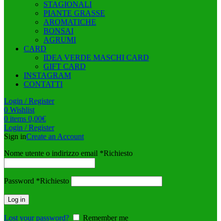
STAGIONALI
PIANTE GRASSE
AROMATICHE
BONSAI
AGRUMI
CARD
IDEA VERDE MASCHI CARD
GIFT CARD
INSTAGRAM
CONTATTI
Login / Register
0
Wishlist
0
items
0,00
€
Login / Register
Sign in
Create an Account
Nome utente o indirizzo email
*
Richiesto
Password
*
Richiesto
Log in
Lost your password?
Remember me