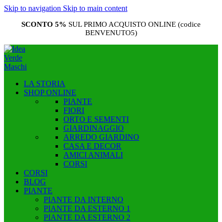
Skip to navigation
Skip to main content
SCONTO 5%
SUL PRIMO ACQUISTO ONLINE (codice
BENVENUTO5)
LA STORIA
SHOP ONLINE
PIANTE
FIORI
ORTO E SEMENTI
GIARDINAGGIO
ARREDO GIARDINO
CASA E DECOR
AMICI ANIMALI
CORSI
CORSI
BLOG
PIANTE
PIANTE DA INTERNO
PIANTE DA ESTERNO 1
PIANTE DA ESTERNO 2